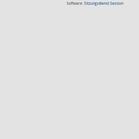
(Wird in
Software:
Sitzungsdienst
Session