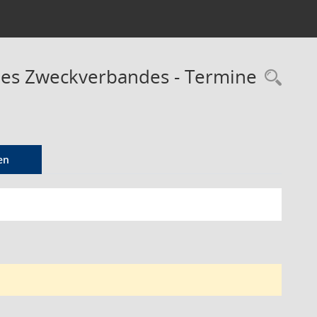
des Zweckverbandes - Termine
Rec
en