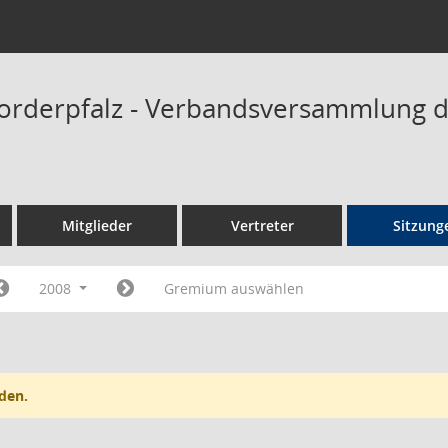
orderpfalz - Verbandsversammlung 
Mitglieder
Vertreter
Sitzung
2008
Gremium auswählen
den.