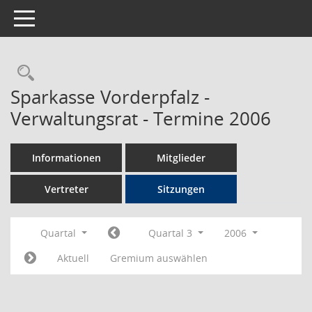
Toggle navigation
Rechercheauswahl
Sparkasse Vorderpfalz -
Verwaltungsrat - Termine 2006
Informationen
Mitglieder
Vertreter
Sitzungen
Quartal
Quartal 3
2006
Aktuell
Gremium auswählen