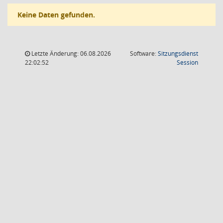
Keine Daten gefunden.
Letzte Änderung: 06.08.2026
Software:
Sitzungsdienst
(Wird in
22:02:52
Session