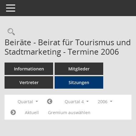
Toggle navigation
Rechercheauswahl
Beiräte - Beirat für Tourismus und
Stadtmarketing - Termine 2006
Informationen
Mitglieder
Vertreter
Sitzungen
Quartal
Quartal 4
2006
Aktuell
Gremium auswählen