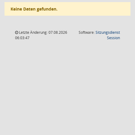
Keine Daten gefunden.
Letzte Änderung: 07.08.2026
Software:
Sitzungsdienst
(Wird in
06:03:47
Session