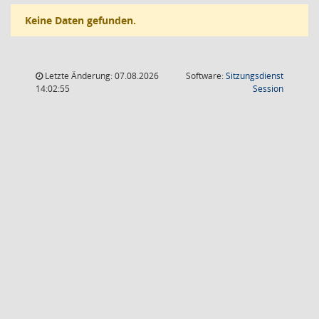
Keine Daten gefunden.
Letzte Änderung: 07.08.2026
Software:
Sitzungsdienst
(Wird in
14:02:55
Session