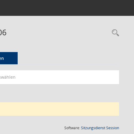
06
Rec
en
swählen
(Wird in
Software:
Sitzungsdienst
Session