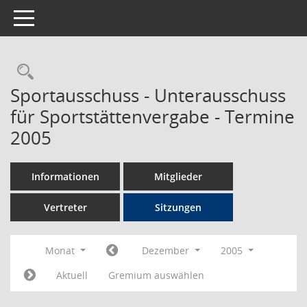
Toggle navigation
Rechercheauswahl
Sportausschuss - Unterausschuss
für Sportstättenvergabe - Termine
2005
Informationen
Mitglieder
Vertreter
Sitzungen
Monat
Dezember
2005
Aktuell
Gremium auswählen