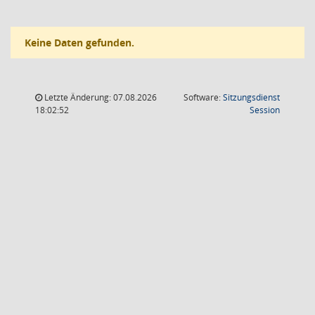
Keine Daten gefunden.
Letzte Änderung: 07.08.2026
Software:
Sitzungsdienst
(Wird in
18:02:52
Session