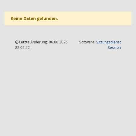
Keine Daten gefunden.
Letzte Änderung: 06.08.2026
Software:
Sitzungsdienst
(Wird in
22:02:52
Session