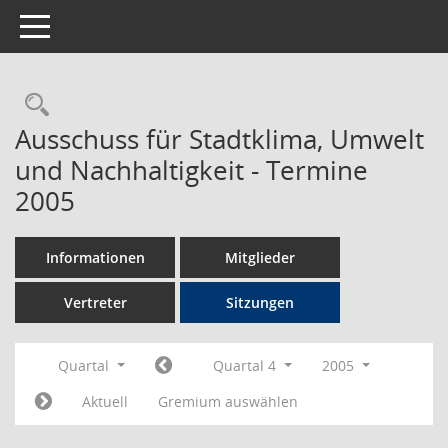
Toggle navigation
Rechercheauswahl
Ausschuss für Stadtklima, Umwelt
und Nachhaltigkeit - Termine
2005
Informationen
Mitglieder
Vertreter
Sitzungen
Quartal
Quartal 4
2005
Aktuell
Gremium auswählen