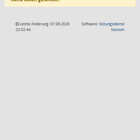
Letzte Änderung: 07.08.2026
Software:
Sitzungsdienst
(Wird in
22:02:44
Session