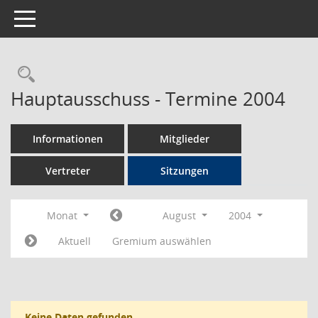
Toggle navigation
Rechercheauswahl
Hauptausschuss - Termine 2004
Informationen
Mitglieder
Vertreter
Sitzungen
Monat
August
2004
Aktuell
Gremium auswählen
Keine Daten gefunden.