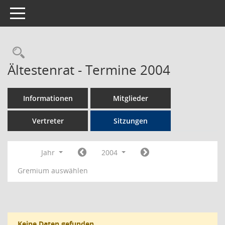
Toggle navigation
Rechercheauswahl
Ältestenrat - Termine 2004
Informationen
Mitglieder
Vertreter
Sitzungen
Jahr
2004
Gremium auswählen
Keine Daten gefunden.