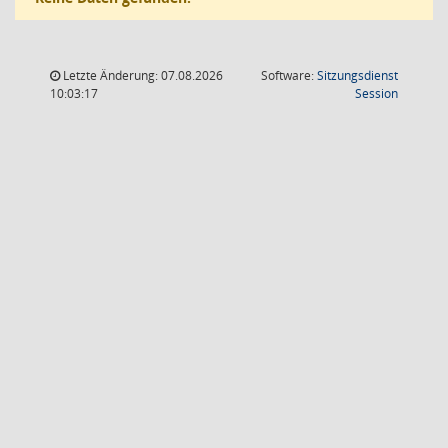
Letzte Änderung: 07.08.2026
Software:
Sitzungsdienst
(Wird in
10:03:17
Session