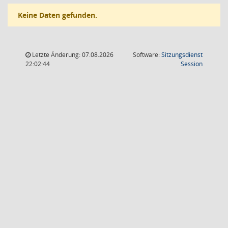
Keine Daten gefunden.
Letzte Änderung: 07.08.2026
Software:
Sitzungsdienst
(Wird in
22:02:44
Session