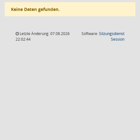
Keine Daten gefunden.
Letzte Änderung: 07.08.2026
Software:
Sitzungsdienst
(Wird in
22:02:44
Session