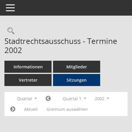
Toggle navigation
Rechercheauswahl
Stadtrechtsausschuss - Termine
2002
Informationen
Mitglieder
Vertreter
Sitzungen
Quartal
Quartal 1
2002
Aktuell
Gremium auswählen