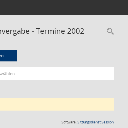
envergabe - Termine 2002
Rec
en
swählen
(Wird in
Software:
Sitzungsdienst
Session