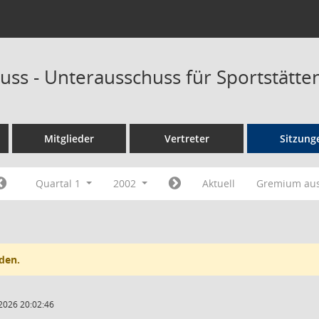
uss - Unterausschuss für Sportstätt
Mitglieder
Vertreter
Sitzung
Quartal 1
2002
Aktuell
Gremium au
den.
2026 20:02:46