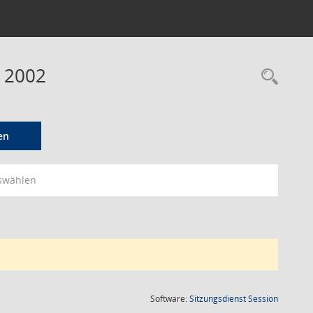
 2002
Rec
en
swählen
(Wird in
Software:
Sitzungsdienst
Session