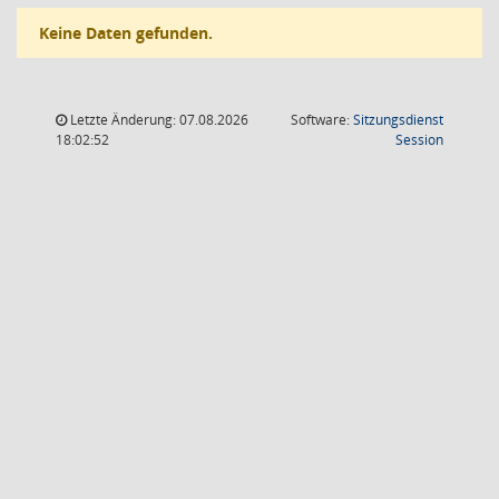
Keine Daten gefunden.
Letzte Änderung: 07.08.2026
Software:
Sitzungsdienst
(Wird in
18:02:52
Session