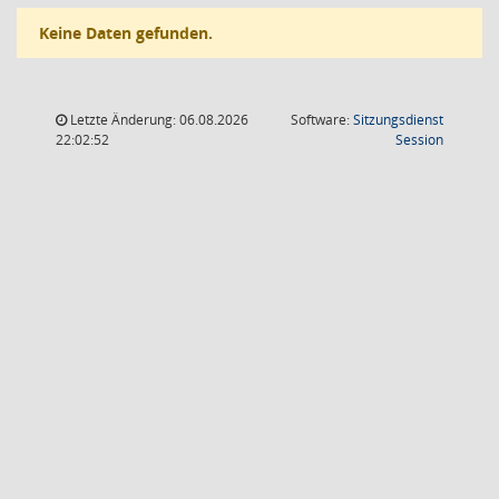
Keine Daten gefunden.
Letzte Änderung: 06.08.2026
Software:
Sitzungsdienst
(Wird in
22:02:52
Session