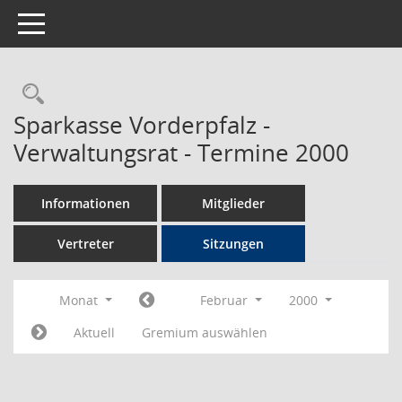
Toggle navigation
Rechercheauswahl
Sparkasse Vorderpfalz -
Verwaltungsrat - Termine 2000
Informationen
Mitglieder
Vertreter
Sitzungen
Monat
Februar
2000
Aktuell
Gremium auswählen