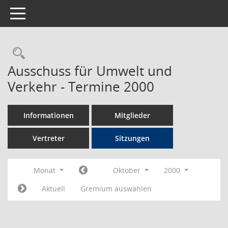
Toggle navigation
Rechercheauswahl
Ausschuss für Umwelt und
Verkehr - Termine 2000
Informationen
Mitglieder
Vertreter
Sitzungen
Monat
Oktober
2000
Aktuell
Gremium auswählen