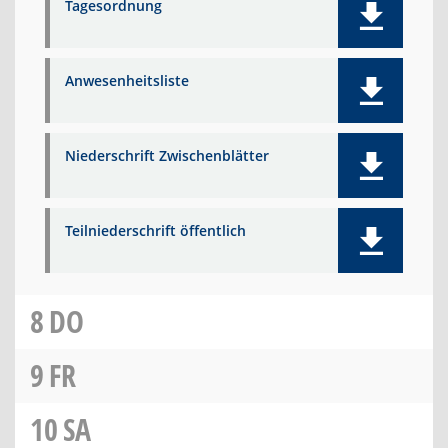
Tagesordnung
Anwesenheitsliste
Niederschrift Zwischenblätter
Teilniederschrift öffentlich
8
DO
9
FR
10
SA