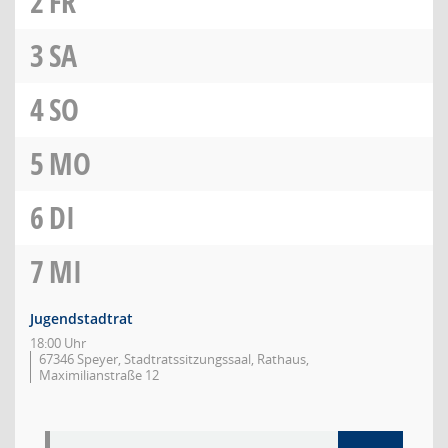
2
FR
3
SA
4
SO
5
MO
6
DI
7
MI
Jugendstadtrat
18:00 Uhr
67346 Speyer, Stadtratssitzungssaal, Rathaus,
Maximilianstraße 12