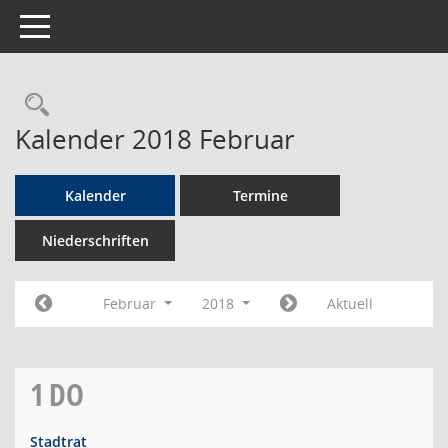
Toggle navigation
Rechercheauswahl
Kalender 2018 Februar
Kalender
Termine
Niederschriften
Februar
2018
Aktuell
1
DO
Stadtrat