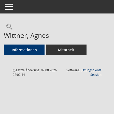
Toggle navigation
Rechercheauswahl
Wittner, Agnes
Informationen
Mitarbeit
Letzte Änderung: 07.08.2026
Software:
Sitzungsdienst
(Wird in
22:02:44
Session