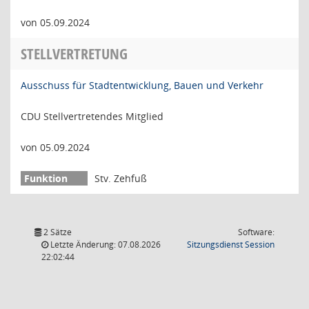
von 05.09.2024
STELLVERTRETUNG
Ausschuss für Stadtentwicklung, Bauen und Verkehr
CDU Stellvertretendes Mitglied
von 05.09.2024
Stv. Zehfuß
2 Sätze
Software:
(Wird in
Letzte Änderung: 07.08.2026
Sitzungsdienst
Session
22:02:44