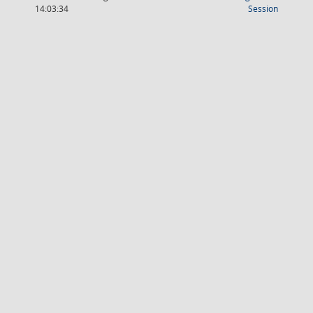
(Wird in
14:03:34
Session