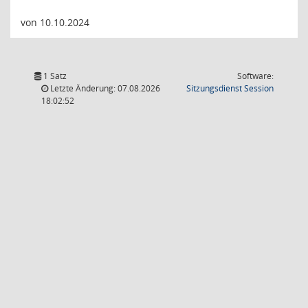
von 10.10.2024
1 Satz
Software:
(Wird in
Letzte Änderung: 07.08.2026
Sitzungsdienst
Session
18:02:52