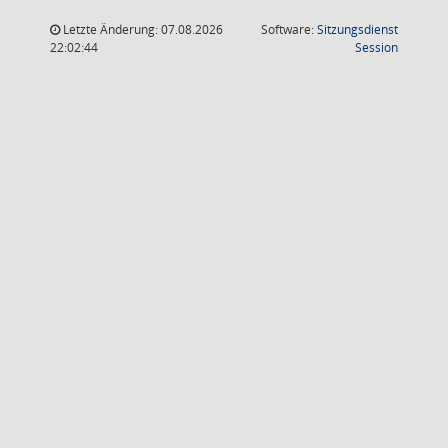
Letzte Änderung: 07.08.2026
Software:
Sitzungsdienst
(Wird in
22:02:44
Session