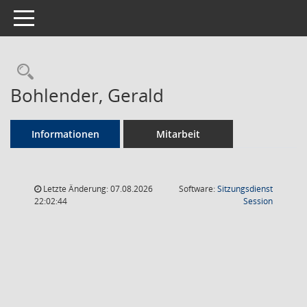
Toggle navigation
Rechercheauswahl
Bohlender, Gerald
Informationen
Mitarbeit
Letzte Änderung: 07.08.2026
Software:
Sitzungsdienst
(Wird in
22:02:44
Session