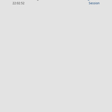
(Wird in
22:02:52
Session