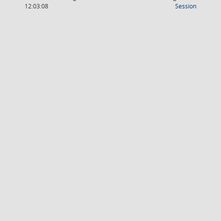
(Wird in
12:03:08
Session