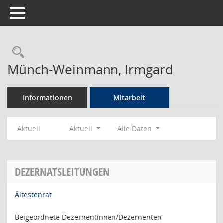
Toggle navigation
Rechercheauswahl
Münch-Weinmann, Irmgard
Informationen
Mitarbeit
Aktuell
Aktuell
Alle Daten
DEZERNATSLEITUNGEN
Ältestenrat
Beigeordnete Dezernentinnen/Dezernenten