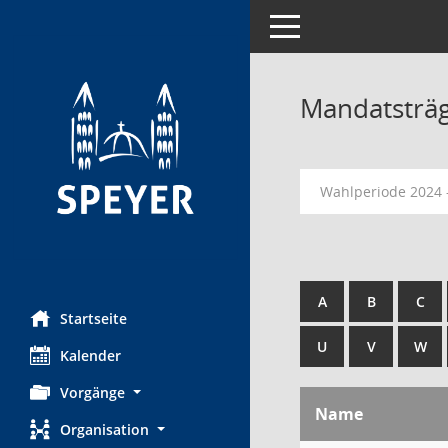
Toggle navigation
Mandatsträ
Wahlperiode 2024 
A
B
C
Startseite
U
V
W
Kalender
Vorgänge
Name
Organisation