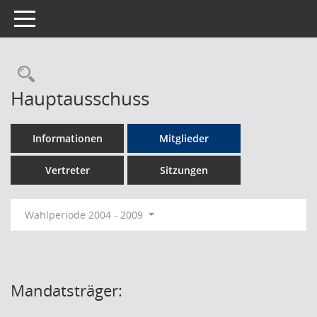
Toggle navigation
Rechercheauswahl
Hauptausschuss
Informationen
Mitglieder
Vertreter
Sitzungen
Wahlperiode 2004 - 2009
Mandatsträger: