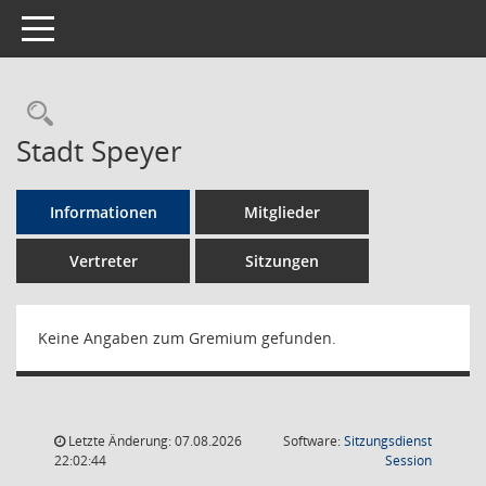
Toggle navigation
Rechercheauswahl
Stadt Speyer
Informationen
Mitglieder
Vertreter
Sitzungen
Keine Angaben zum Gremium gefunden.
Letzte Änderung: 07.08.2026
Software:
Sitzungsdienst
(Wird in
22:02:44
Session