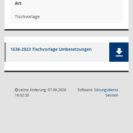
Art
Tischvorlage
1638-2023 Tischvorlage Umbesetzungen
Letzte Änderung: 07.08.2026
Software:
Sitzungsdienst
(Wird in
16:02:50
Session