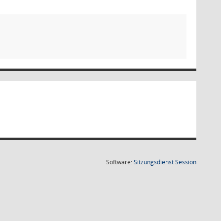
(Wird in
Software:
Sitzungsdienst
Session