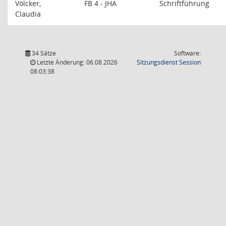
Völcker,
FB 4 - JHA
Schriftführung
Claudia
34 Sätze
Software:
(Wird in
Letzte Änderung: 06.08.2026
Sitzungsdienst
Session
08:03:38