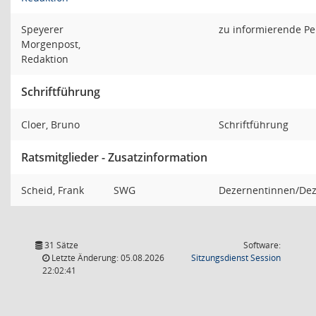
Speyerer
zu informierende P
Morgenpost,
Redaktion
Schriftführung
Cloer, Bruno
Schriftführung
Ratsmitglieder - Zusatzinformation
Scheid, Frank
SWG
Dezernentinnen/De
31 Sätze
Software:
(Wird in
Letzte Änderung: 05.08.2026
Sitzungsdienst
Session
22:02:41