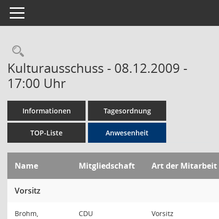
Toggle navigation
Rechercheauswahl
Kulturausschuss - 08.12.2009 -
17:00 Uhr
Informationen
Tagesordnung
TOP-Liste
Anwesenheit
Name
Mitgliedschaft
Art der Mitarbeit
Vorsitz
Brohm,
CDU
Vorsitz