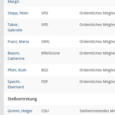
Margit
Stepp, Peter
SPD
Ordentliches Mitgli
Tabor,
SPD
Ordentliches Mitgli
Gabriele
Franz, Maria
SWG
Ordentliches Mitgli
Biasini,
B90/Grüne
Ordentliches Mitgli
Catherine
Pfohl, Ruth
BGS
Ordentliches Mitgli
Specht,
FDP
Ordentliches Mitgli
Eberhard
Stellvertretung
Grimm, Holger
CDU
Stellvertretendes Mi