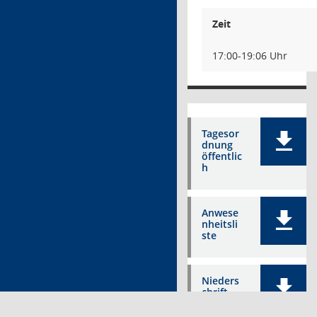
Zeit
17:00-19:06 Uhr
Tagesor
dnung
öffentlic
h
Anwese
nheitsli
ste
Nieders
chrift
Zwische
nblätter