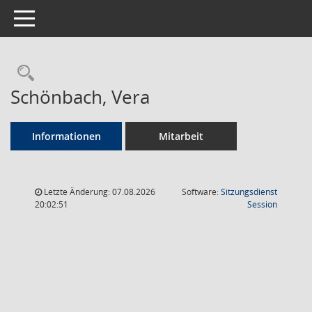
Toggle navigation
Rechercheauswahl
Schönbach, Vera
Informationen
Mitarbeit
Letzte Änderung: 07.08.2026
Software:
Sitzungsdienst
(Wird in
20:02:51
Session