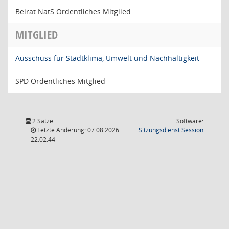
Beirat NatS Ordentliches Mitglied
MITGLIED
Ausschuss für Stadtklima, Umwelt und Nachhaltigkeit
SPD Ordentliches Mitglied
2 Sätze
Software:
(Wird in
Letzte Änderung: 07.08.2026
Sitzungsdienst
Session
22:02:44