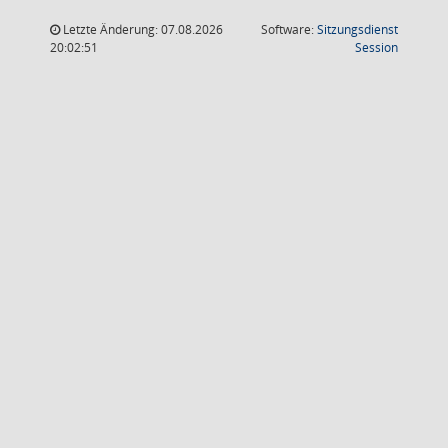
Letzte Änderung: 07.08.2026
Software:
Sitzungsdienst
(Wird in
20:02:51
Session