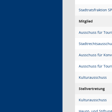
Stadtratsfraktion S
Mitglied
Ausschuss für Tou
Stadtrechtsausschu
Ausschuss für Konv
Ausschuss für Tou
Kulturausschuss
Stellvertretung
Kulturausschuss
Haupt- und Stiftun