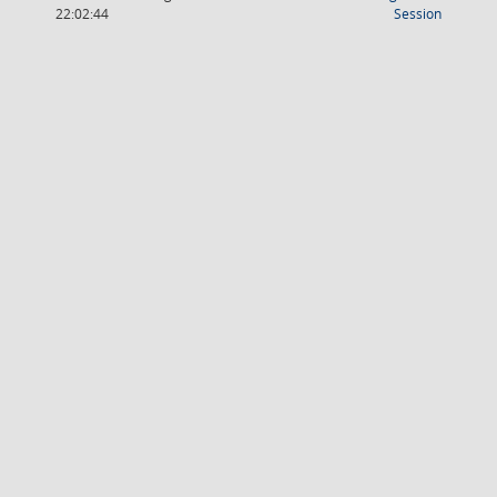
(Wird in
22:02:44
Session