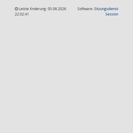
Letzte Änderung: 05.08.2026
Software:
Sitzungsdienst
(Wird in
22:02:41
Session