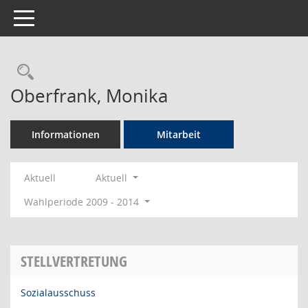
Toggle navigation
Rechercheauswahl
Oberfrank, Monika
Informationen
Mitarbeit
Aktuell
Aktuell
Wahlperiode 2009 - 2014
STELLVERTRETUNG
Sozialausschuss