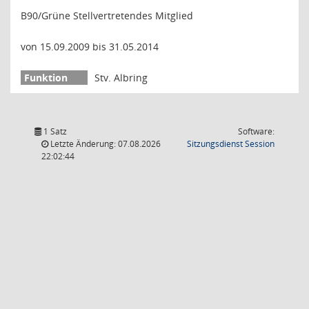
B90/Grüne Stellvertretendes Mitglied
von 15.09.2009 bis 31.05.2014
Stv. Albring
1 Satz
Software:
(Wird in
Letzte Änderung: 07.08.2026
Sitzungsdienst
Session
22:02:44