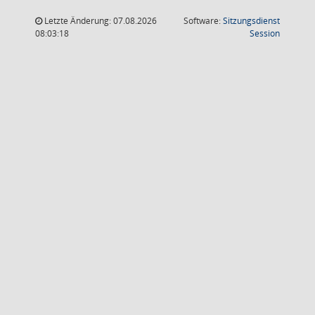
Letzte Änderung: 07.08.2026
Software:
Sitzungsdienst
(Wird in
08:03:18
Session