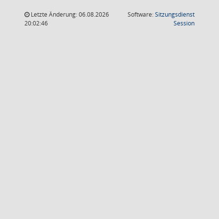
Letzte Änderung: 06.08.2026
Software:
Sitzungsdienst
(Wird in
20:02:46
Session