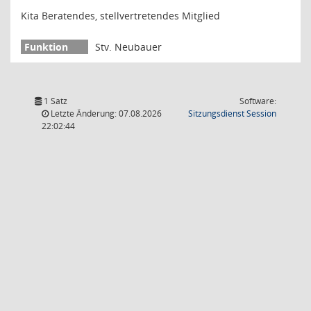
Kita Beratendes, stellvertretendes Mitglied
Stv. Neubauer
1 Satz
Software:
(Wird in
Letzte Änderung: 07.08.2026
Sitzungsdienst
Session
22:02:44