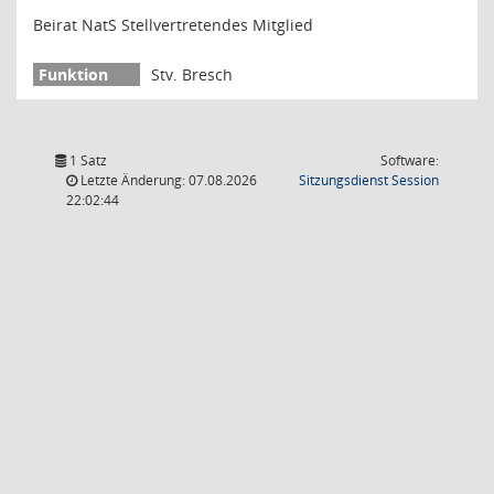
Beirat NatS Stellvertretendes Mitglied
Stv. Bresch
1 Satz
Software:
(Wird in
Letzte Änderung: 07.08.2026
Sitzungsdienst
Session
22:02:44