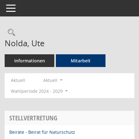
Toggle navigation
Rechercheauswahl
Nolda, Ute
Informationen
Mitarbeit
Aktuell
Aktuell
Wahlperiode 2024 - 2029
STELLVERTRETUNG
Beiräte - Beirat für Naturschutz