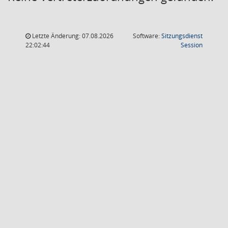
Letzte Änderung: 07.08.2026
Software:
Sitzungsdienst
(Wird in
22:02:44
Session