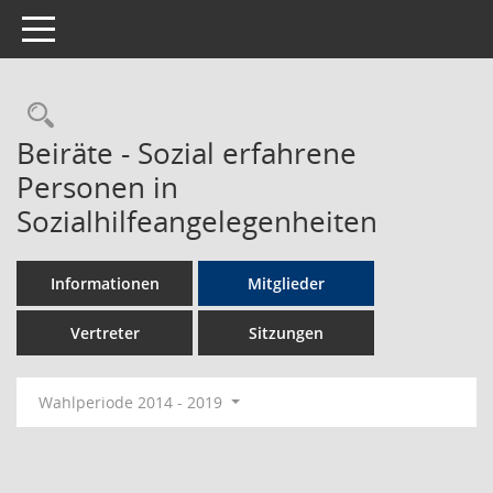
Toggle navigation
Rechercheauswahl
Beiräte - Sozial erfahrene
Personen in
Sozialhilfeangelegenheiten
Informationen
Mitglieder
Vertreter
Sitzungen
Wahlperiode 2014 - 2019