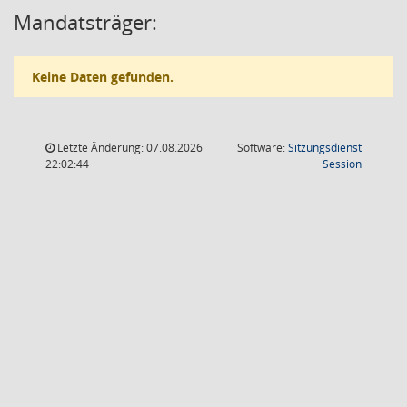
Mandatsträger:
Keine Daten gefunden.
Letzte Änderung: 07.08.2026
Software:
Sitzungsdienst
(Wird in
22:02:44
Session