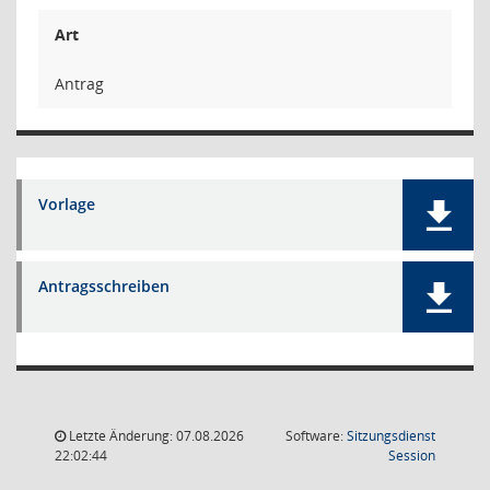
Art
Antrag
Vorlage
Antragsschreiben
Letzte Änderung: 07.08.2026
Software:
Sitzungsdienst
(Wird in
22:02:44
Session