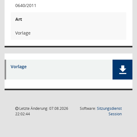
0640/2011
Art
Vorlage
Vorlage
Letzte Änderung: 07.08.2026
Software:
Sitzungsdienst
(Wird in
22:02:44
Session