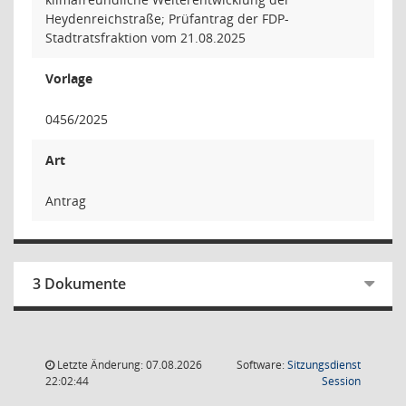
Heydenreichstraße; Prüfantrag der FDP-
Stadtratsfraktion vom 21.08.2025
Vorlage
0456/2025
Art
Antrag
3 Dokumente
Letzte Änderung: 07.08.2026
Software:
Sitzungsdienst
(Wird in
22:02:44
Session